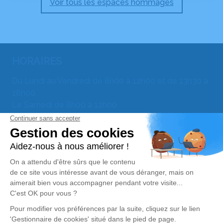
Voir tous les espaces hommages
HORAIRES
Du Lundi au Vendredi de 8h00 à 12h00 et de 13h30 à
18h00.
Le Samedi de 8h00 à 12h00
INFORMATIONS
1 rue Saint Léonard
67230 BENFELD
* parking gratuit
03 88 74 43 78
contact@pompes-funebres-utter.fr