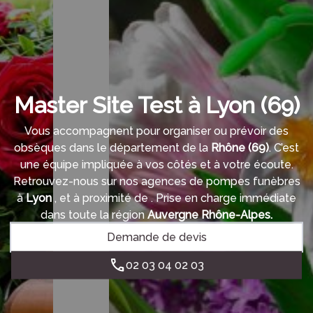
Master Site Test à Lyon (69)
Vous accompagnent pour organiser ou prévoir des
obsèques dans le département de la
Rhône
(69)
. C’est
une équipe impliquée à vos côtés et à votre écoute.
Retrouvez-nous sur nos agences de pompes funèbres
à
Lyon
,
et à proximité de
. Prise en charge immédiate
dans toute la région
Auvergne Rhône-Alpes.
Demande de devis
02 03 04 02 03