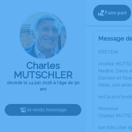
Faire-part
Message de 
ERSTEIN
Charles
Andrée MUTSC
Nadine, Denis e
MUTSCHLER
Damien et Noémi
décédé le 14 juin 2026 à l'âge de 90
Mélio, son arrièr
ans
ont la profonde
Monsieur
Je rends hommage
Charles MUTS
son très cher é