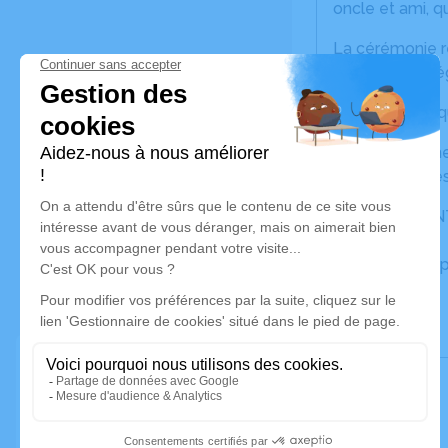
oncle et ami, qu
La cérémonie re
à 14 h 30, en l’é
Ni fleurs ni pla
La famille reme
ainsi que toute
CET AVIS TIE
Un service de 