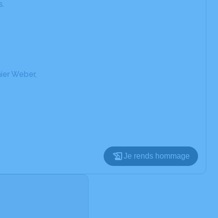
s.
mier Weber,
Je rends hommage