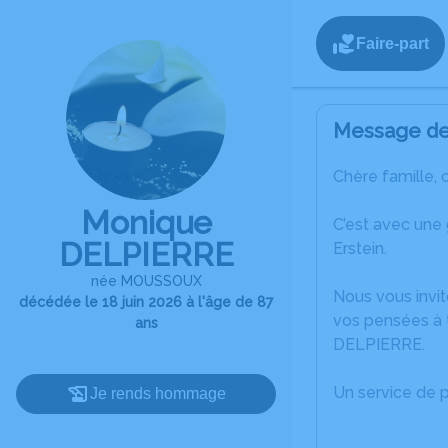
Faire-part
Message de 
Chère famille, 
Monique
C’est avec une
DELPIERRE
Erstein.
née MOUSSOUX
Nous vous invit
décédée le 18 juin 2026 à l'âge de 87
vos pensées à 
ans
DELPIERRE.
Un service de 
Je rends hommage