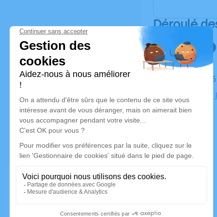
Déroulé de
Le jeudi 2
Cimetière,
Maisons