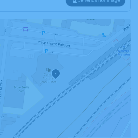
Je rends hommage
1